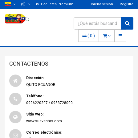
($)
Paquetes Premium
Iniciar sesión
Registro
(
0
)
CONTÁCTENOS
Dirección:
QUITO ECUADOR
Teléfono:
0996220207 / 0983728000
Sitio web:
www.susventas.com
Correo electrónico: