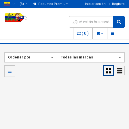
($)
Paquetes Premium
Iniciar sesión
Registro
(
0
)
Ordenar por
Todas las marcas