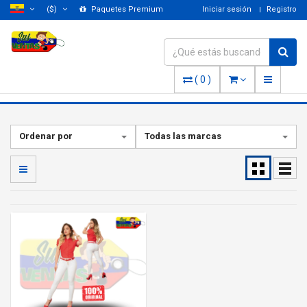
($)
Paquetes Premium
Iniciar sesión
Registro
(
0
)
Ordenar por
Todas las marcas