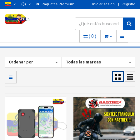
($)
Paquetes Premium
Iniciar sesión
Registro
(
0
)
Ordenar por
Todas las marcas