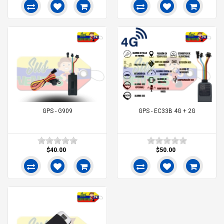
GPS - G909
GPS - EC33B 4G + 2G
$40.00
$50.00